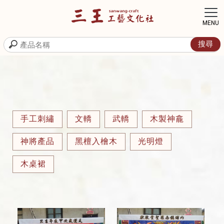
手工刺繡
文轎
武轎
木製神龕
神將產品
黑檀入檜木
光明燈
木桌裙