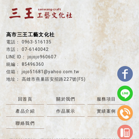
高市三王工藝文化社
0963-516135
07-6140042
jojojo960607
85496360
jojo51681@yahoo.com.tw
高雄市燕巢區安招路227號(F5)
回首頁
關於我們
服務項目
產品介紹
作品展示
實績案例
聯絡我們