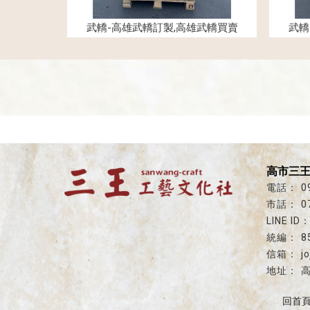
武轎-高雄武轎訂製,高雄武轎買賣
武轎
高市三
0
0
8
j
高
回首