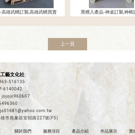
-高雄武轎訂製,高雄武轎買賣
黑檀入產品-神桌訂製,神椅
上一頁
王工藝文化社
963-516135
7-6140042
jojojo960607
5496360
ojo51681@yahoo.com.tw
雄市燕巢區安招路227號(F5)
頁
關於我們
服務項目
產品介紹
作品展示
實