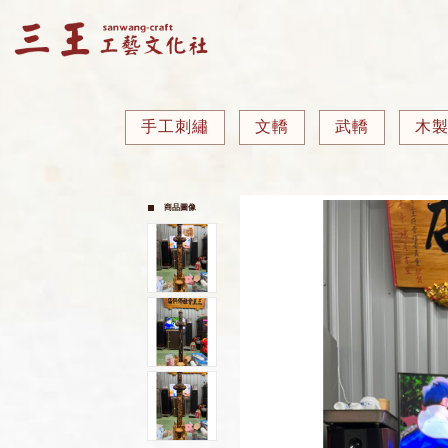
手工刺繡
文轎
武轎
木
商品圖像