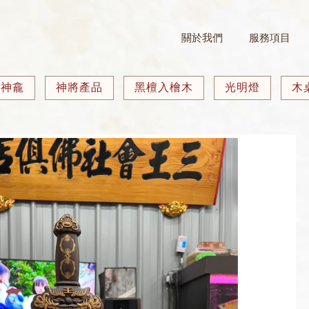
關於我們
服務項目
製神龕
神將產品
黑檀入檜木
光明燈
木