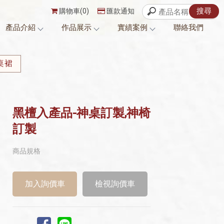
購物車(0)
匯款通知
產品介紹
作品展示
實績案例
聯絡我們
桌裙
黑檀入產品-神桌訂製,神椅
訂製
商品規格
檢視詢價車