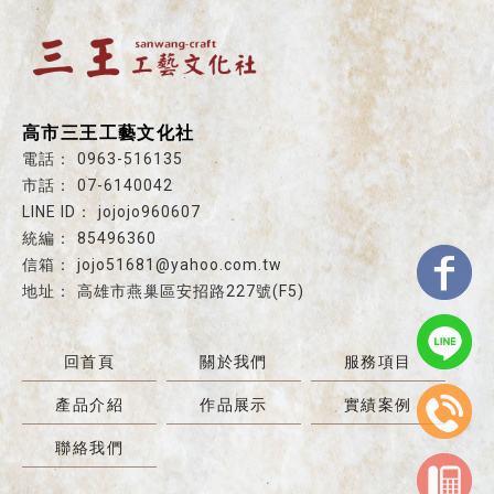
高市三王工藝文化社
0963-516135
07-6140042
jojojo960607
85496360
jojo51681@yahoo.com.tw
高雄市燕巢區安招路227號(F5)
回首頁
關於我們
服務項目
產品介紹
作品展示
實績案例
聯絡我們