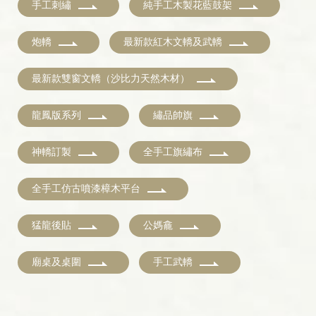
手工刺繡
純手工木製花藍鼓架
炮轎
最新款紅木文轎及武轎
最新款雙窗文轎（沙比力天然木材）
龍鳳版系列
繡品帥旗
神轎訂製
全手工旗繡布
全手工仿古噴漆樟木平台
猛龍後貼
公媽龕
廟桌及桌圍
手工武轎