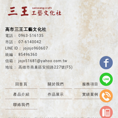
高市三王工藝文化社
0963-516135
07-6140042
jojojo960607
85496360
jojo51681@yahoo.com.tw
高雄市燕巢區安招路227號(F5)
回首頁
關於我們
服務項目
產品介紹
作品展示
實績案例
聯絡我們