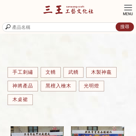
手工刺繡
文轎
武轎
木製神龕
神將產品
黑檀入檜木
光明燈
木桌裙